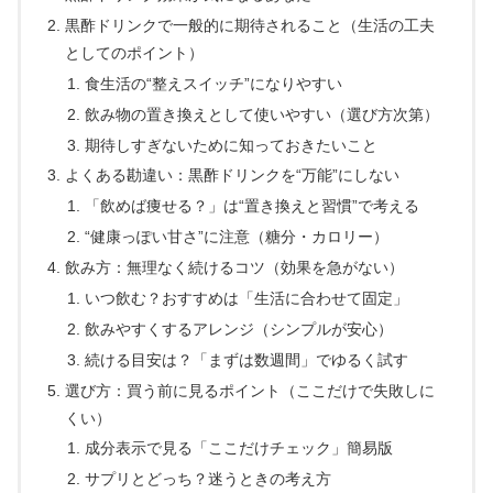
黒酢ドリンクで一般的に期待されること（生活の工夫
としてのポイント）
食生活の“整えスイッチ”になりやすい
飲み物の置き換えとして使いやすい（選び方次第）
期待しすぎないために知っておきたいこと
よくある勘違い：黒酢ドリンクを“万能”にしない
「飲めば痩せる？」は“置き換えと習慣”で考える
“健康っぽい甘さ”に注意（糖分・カロリー）
飲み方：無理なく続けるコツ（効果を急がない）
いつ飲む？おすすめは「生活に合わせて固定」
飲みやすくするアレンジ（シンプルが安心）
続ける目安は？「まずは数週間」でゆるく試す
選び方：買う前に見るポイント（ここだけで失敗しに
くい）
成分表示で見る「ここだけチェック」簡易版
サプリとどっち？迷うときの考え方