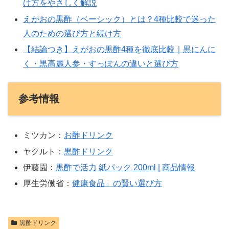
け方をやさしく解説
えがおの黒酢（ベーシック）とは？4種比較で迷った
人のための選び方と続け方
【結論つき】えがおの黒酢4種を徹底比較｜黒にんに
く・黒高麗人参・すっぽんの違いと選び方
参考情報
ミツカン：
お酢ドリンク
ヤクルト：
黒酢ドリンク
伊藤園：
黒酢で活力 紙パック 200ml | 商品情報
厚生労働省：
健康食品」の賢い選び方
黒酢ドリンク