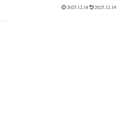
いを整理したい方は4種比較への導線も用意しまし
2025.12.18
2025.12.19
た。