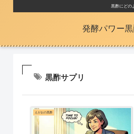
黒酢にどの
発酵パワー黒
黒酢サプリ
えがおの黒酢